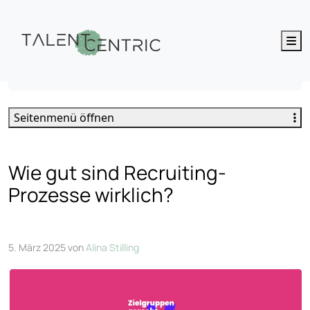
M
Wie gut sind Recruiting-Prozesse wirklich?
Seitenmenü öffnen
Wie gut sind Recruiting-
Prozesse wirklich?
5. März 2025
von
Alina Stilling