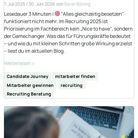
7. Juli 2025
/
30. Juni 2026
von
Sarah Böning
Lesedauer 3 Minuten |
"Alles gleichzeitig besetzen"
funktioniert nicht mehr. Im Recruiting 2025 ist
Priorisierung im Fachbereich kein „Nice to have“, sondern
der Gamechanger. Was das für Führungskräfte bedeutet
– und wie du mit kleinen Schritten große Wirkung erzielst
– liest du im aktuellen Blog.
Weiterlesen »
Candidate Journey
mitarbeiter finden
Mitarbeiter gewinnen
recruiting
Recruiting Beratung