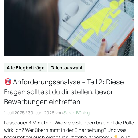
Alle Blogbeiträge
Talentauswahl
Anforderungsanalyse – Teil 2: Diese
Fragen solltest du dir stellen, bevor
Bewerbungen eintreffen
1. Juli 2025
/
30. Juni 2026
von
Sarah Böning
Lesedauer 3 Minuten | Wie viele Stunden braucht die Rolle
wirklich? Wer übernimmt in der Einarbeitung? Und was
bedeutet bei euch eigentlich „flexibel arbeiten“?
In Teil