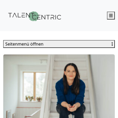
M
Talent Centric
Seitenmenü öffnen