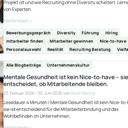
Projekt ist und wie Recruiting ohne Diversity scheitert. Lern
von Experten.
Weiterlesen »
Bewerbungsgespräch
Diversity
Führung
Hiring
mitarbeiter finden
Mitarbeiter gewinnen
Nice-to-have
Personalauswahl
Realität
Recruiting Beratung
Vielfa
Alle Blogbeiträge
Unternehmenskultur
Mentale Gesundheit ist kein Nice-to-have – si
entscheidet, ob Mitarbeitende bleiben.
23. Februar 2026
/
30. Juni 2026
von
Sarah Böning
Lesedauer 4 Minuten | Mentale Gesundheit ist kein Nice-to
sie ist entscheidend für die Mitarbeiterbindung und das
Wohlbefinden im Unternehmen.
Weiterlesen »