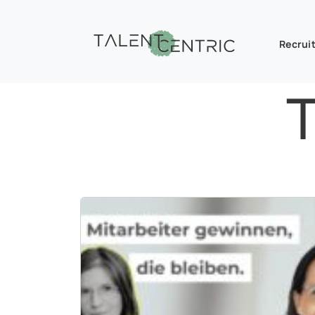
Recruit
T