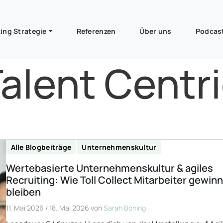
ing Strategie
Referenzen
Über uns
Podcas
alent Centr
Alle Blogbeiträge
Unternehmenskultur
Wertebasierte Unternehmenskultur & agiles
Recruiting: Wie Toll Collect Mitarbeiter gewinn
bleiben
11. Mai 2026
/
18. Mai 2026
von
Sarah Böning