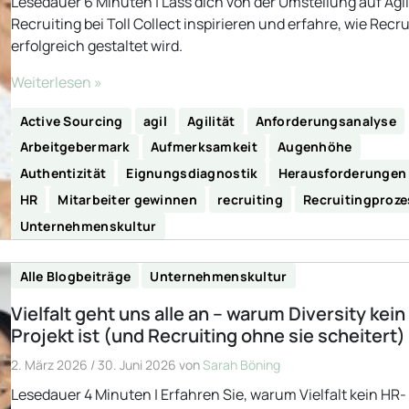
Lesedauer 6 Minuten | Lass dich von der Umstellung auf Agi
Recruiting bei Toll Collect inspirieren und erfahre, wie Recru
erfolgreich gestaltet wird.
Weiterlesen »
Active Sourcing
agil
Agilität
Anforderungsanalyse
Arbeitgebermark
Aufmerksamkeit
Augenhöhe
Authentizität
Eignungsdiagnostik
Herausforderungen
HR
Mitarbeiter gewinnen
recruiting
Recruitingproze
Unternehmenskultur
Alle Blogbeiträge
Unternehmenskultur
Vielfalt geht uns alle an – warum Diversity kein
Projekt ist (und Recruiting ohne sie scheitert)
2. März 2026
/
30. Juni 2026
von
Sarah Böning
Lesedauer 4 Minuten | Erfahren Sie, warum Vielfalt kein HR-