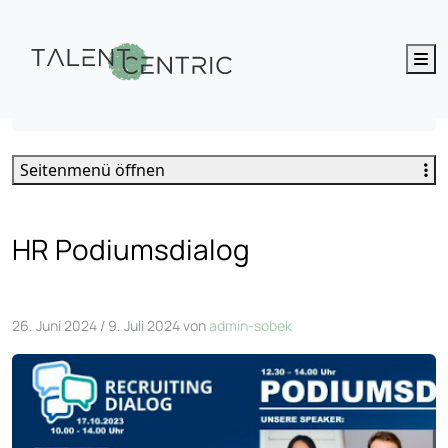
M
HR Podiumsdialog
Seitenmenü öffnen
HR Podiumsdialog
26. Juni 2024
/
9. Juli 2024
von
admin-sobek