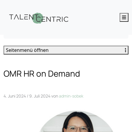
M
OMR HR on Demand
Seitenmenü öffnen
OMR HR on Demand
4. Juni 2024
/
9. Juli 2024
von
admin-sobek