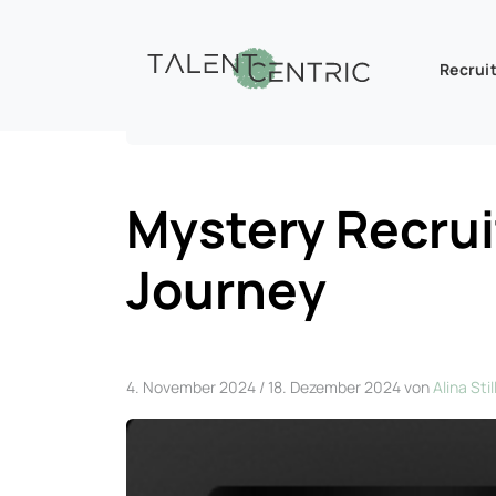
Recruit
Mystery Recruiting und Candidate Jou
Mystery Recrui
Journey
4. November 2024
/
18. Dezember 2024
von
Alina Stil