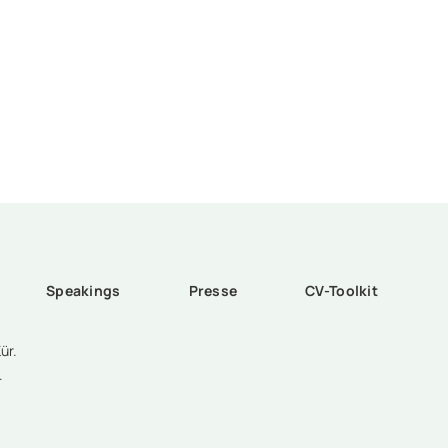
Speakings
Presse
CV-Toolkit
ür.
.