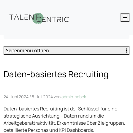
M
Daten-basiertes Recruiting
Seitenmenü öffnen
Daten-basiertes Recruiting
24. Juni 2024
/
8. Juli 2024
von
admin-sobek
Daten-basiertes Recruiting ist der Schlüssel für eine
strategische Ausrichtung – Daten rund um die
Arbeitgeberattraktivität, Erkenntnisse über Zielgruppen,
detaillierte Personas und KPI Dashboards.