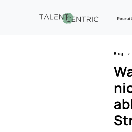
Recruit
Blog
>
Wa
ni
ab
St