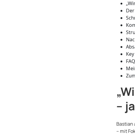
„Wi
Der
Schr
Kom
Str
Nac
Abs
Key
FAQ
Mei
Zum
„Wi
– j
Bastian 
– mit Fo