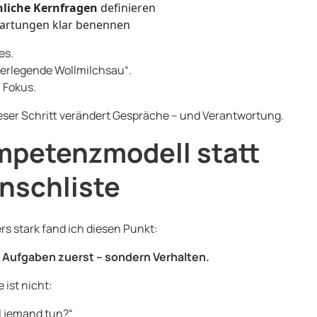
hliche Kernfragen
definieren
artungen klar benennen
es.
ierlegende Wollmilchsau“.
 Fokus.
ieser Schritt verändert Gespräche – und Verantwortung.
petenzmodell statt
nschliste
s stark fand ich diesen Punkt:
 Aufgaben zuerst – sondern Verhalten.
 ist nicht:
l jemand tun?“