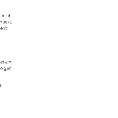
r mich,
erückt,
ment
er ein
folg im
r