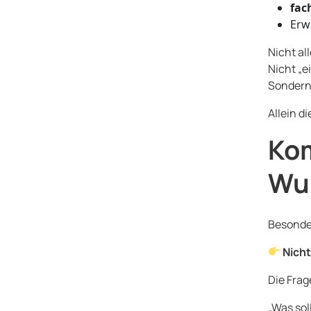
fac
Erw
Nicht all
Nicht „e
Sondern
Allein d
Kom
Wu
Besonder
Nicht
Die Frage
„Was sol