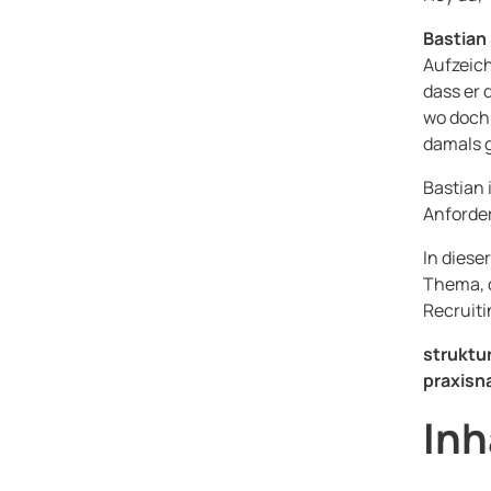
Bastian
Aufzeich
dass er 
wo doch
damals
Bastian 
Anforde
In diese
Thema, d
Recruiti
struktu
praxisn
Inh