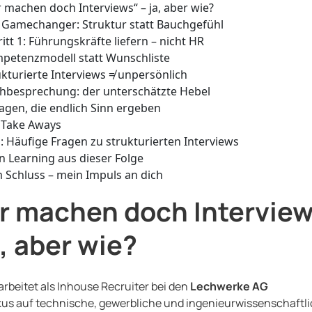
r machen doch Interviews“ – ja, aber wie?
 Gamechanger: Struktur statt Bauchgefühl
itt 1: Führungskräfte liefern – nicht HR
petenzmodell statt Wunschliste
ukturierte Interviews ≠ unpersönlich
hbesprechung: der unterschätzte Hebel
agen, die endlich Sinn ergeben
 Take Aways
: Häufige Fragen zu strukturierten Interviews
n Learning aus dieser Folge
 Schluss – mein Impuls an dich
r machen doch Interview
a, aber wie?
arbeitet als Inhouse Recruiter bei den
Lechwerke AG
kus auf technische, gewerbliche und ingenieurwissenschaftl