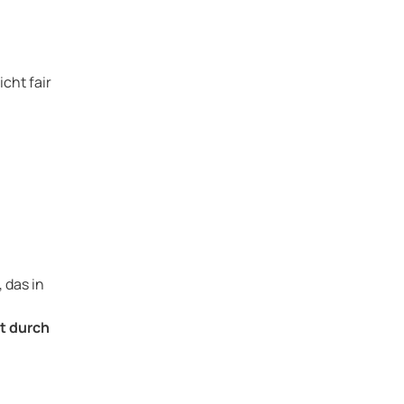
icht fair
 das in
zt durch