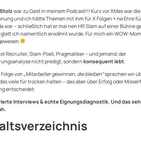
 Stolz
war zu Gast in meinem Podcast!!! Kurz vor XMas war die
nung und ich hätte Themen mit ihm für X Folgen + ne Ehre fü
da war – schließlich hat er mal nen HR Slam auf einer Bühne g
 glatt ich namentlich erwähnt wurde. Für mich ein WOW-Mo
 gewesen
ist Recruiter, Slam-Poet, Pragmatiker – und jemand, der
rungsanalyse nicht predigt, sondern
konsequent lebt
.
r Folge von
„Mitarbeiter gewinnen, die bleiben“
sprechen wir üb
as viele für trocken halten – das aber über Erfolg oder Misser
ng entscheidet:
rierte Interviews & echte Eignungsdiagnostik. Und das seh
ah.
altsverzeichnis