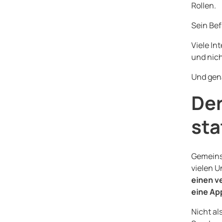
Rollen.
Sein Bef
Viele In
und nich
Und gena
Der
sta
Gemeinsa
vielen 
einen v
eine Ap
Nicht al