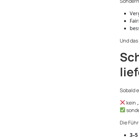
Sondern 
Ver
Fai
bes
Und das
Sch
lie
Sobald e
kein 
sonde
Die Füh
3–5