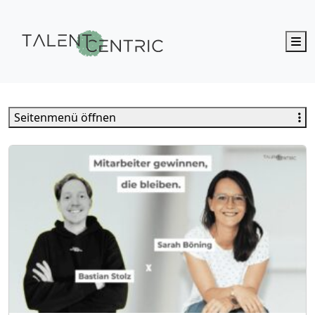
M
Talent Centric
Seitenmenü öffnen