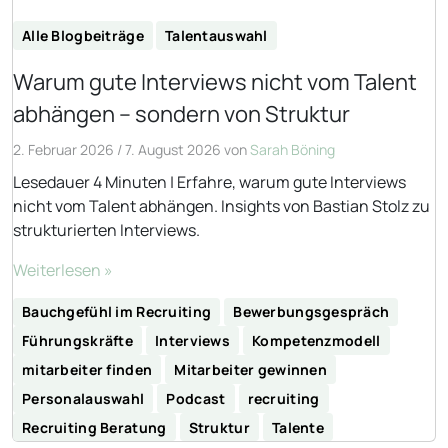
Alle Blogbeiträge
Talentauswahl
Warum gute Interviews nicht vom Talent
abhängen – sondern von Struktur
2. Februar 2026
/
7. August 2026
von
Sarah Böning
Lesedauer 4 Minuten | Erfahre, warum gute Interviews
nicht vom Talent abhängen. Insights von Bastian Stolz zu
strukturierten Interviews.
Weiterlesen »
Bauchgefühl im Recruiting
Bewerbungsgespräch
Führungskräfte
Interviews
Kompetenzmodell
mitarbeiter finden
Mitarbeiter gewinnen
Personalauswahl
Podcast
recruiting
Recruiting Beratung
Struktur
Talente