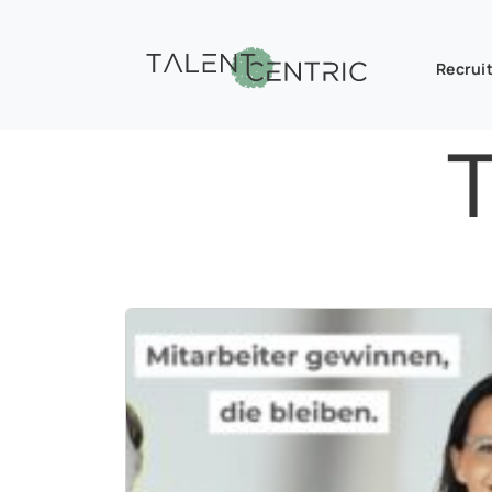
Recruit
T