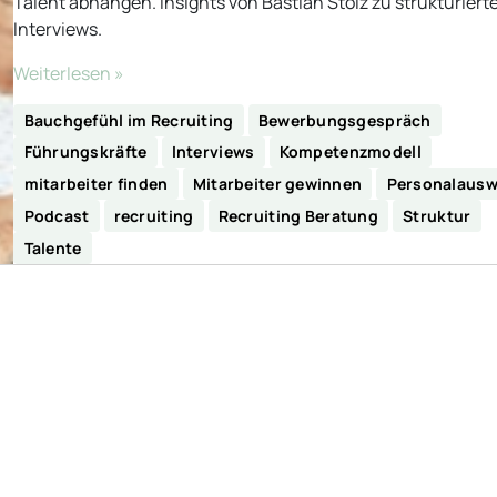
Talent abhängen. Insights von Bastian Stolz zu strukturiert
Interviews.
Weiterlesen »
Bauchgefühl im Recruiting
Bewerbungsgespräch
Führungskräfte
Interviews
Kompetenzmodell
mitarbeiter finden
Mitarbeiter gewinnen
Personalausw
Podcast
recruiting
Recruiting Beratung
Struktur
Talente