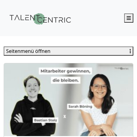
M
Talent Centric
Seitenmenü öffnen