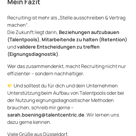
Mein Fazit
Recruiting ist mehr als „Stelle ausschreiben & Vertrag
machen“.
Die Zukunft liegt darin,
Beziehungen aufzubauen
(Talentpools)
,
Mitarbeitende zu halten (Retention)
und
validere Entscheidungen zu treffen
(Eignungsdiagnostik)
.
Wer das zusammendenkt, macht Recruiting nicht nur
effizienter – sondern nachhaltiger.
Und solltest du für dich und dein Unternehmen
Unterstützung beim Aufbau von Talentpools oder bei
der Nutzung eignungsdiagnostischer Methoden
brauchen, schreib mir gerne –
sarah.boening@talentcentric.de
. Wir lernen uns
dazu gerne kennen.
Viele Grüße aus Düsseldorf,