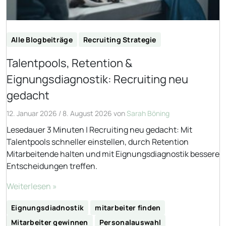
Alle Blogbeiträge
Recruiting Strategie
Talentpools, Retention &
Eignungsdiagnostik: Recruiting neu
gedacht
12. Januar 2026
/
8. August 2026
von
Sarah Böning
Lesedauer 3 Minuten | Recruiting neu gedacht: Mit
Talentpools schneller einstellen, durch Retention
Mitarbeitende halten und mit Eignungsdiagnostik bessere
Entscheidungen treffen.
Weiterlesen »
Eignungsdiadnostik
mitarbeiter finden
Mitarbeiter gewinnen
Personalauswahl