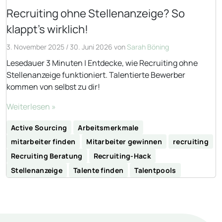
Recruiting ohne Stellenanzeige? So
klappt’s wirklich!
3. November 2025
/
30. Juni 2026
von
Sarah Böning
Lesedauer 3 Minuten | Entdecke, wie Recruiting ohne
Stellenanzeige funktioniert. Talentierte Bewerber
kommen von selbst zu dir!
Weiterlesen »
Active Sourcing
Arbeitsmerkmale
mitarbeiter finden
Mitarbeiter gewinnen
recruiting
Recruiting Beratung
Recruiting-Hack
Stellenanzeige
Talente finden
Talentpools