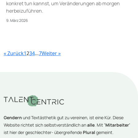
konkret tun kannst, um Veränderungen ab morgen
herbeizuführen.
9. März 2026
« Zurück
1
2
3
4
…
7
Weiter »
Gendern
und Textästhetik gut zu vereinen, ist eine Kür. Diese
Website richtet sich selbstverständlich an
alle
. Mit
'Mitarbeiter'
ist hier der geschlechter- übergreifende
Plural
gemeint.