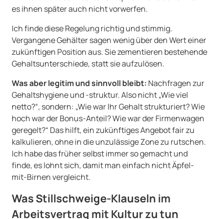
es ihnen später auch nicht vorwerfen.
Ich finde diese Regelung richtig und stimmig.
Vergangene Gehälter sagen wenig über den Wert einer
zukünftigen Position aus. Sie zementieren bestehende
Gehaltsunterschiede, statt sie aufzulösen.
Was aber legitim und sinnvoll bleibt:
Nachfragen zur
Gehaltshygiene und -struktur. Also nicht „Wie viel
netto?“, sondern: „Wie war Ihr Gehalt strukturiert? Wie
hoch war der Bonus-Anteil? Wie war der Firmenwagen
geregelt?“ Das hilft, ein zukünftiges Angebot fair zu
kalkulieren, ohne in die unzulässige Zone zu rutschen.
Ich habe das früher selbst immer so gemacht und
finde, es lohnt sich, damit man einfach nicht Äpfel-
mit-Birnen vergleicht.
Was Stillschweige-Klauseln im
Arbeitsvertrag mit Kultur zu tun