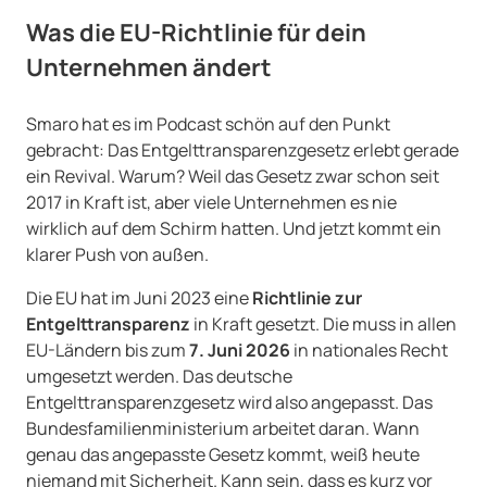
Was die EU-Richtlinie für dein
Unternehmen ändert
Smaro hat es im Podcast schön auf den Punkt
gebracht: Das Entgelttransparenzgesetz erlebt gerade
ein Revival. Warum? Weil das Gesetz zwar schon seit
2017 in Kraft ist, aber viele Unternehmen es nie
wirklich auf dem Schirm hatten. Und jetzt kommt ein
klarer Push von außen.
Die EU hat im Juni 2023 eine
Richtlinie zur
Entgelttransparenz
in Kraft gesetzt. Die muss in allen
EU-Ländern bis zum
7. Juni 2026
in nationales Recht
umgesetzt werden. Das deutsche
Entgelttransparenzgesetz wird also angepasst. Das
Bundesfamilienministerium arbeitet daran. Wann
genau das angepasste Gesetz kommt, weiß heute
niemand mit Sicherheit. Kann sein, dass es kurz vor