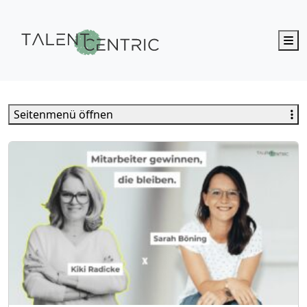
M
Talent Centric
Seitenmenü öffnen