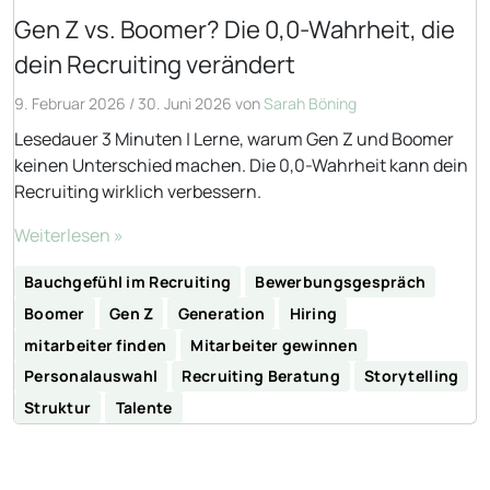
Gen Z vs. Boomer? Die 0,0-Wahrheit, die
dein Recruiting verändert
9. Februar 2026
/
30. Juni 2026
von
Sarah Böning
Lesedauer 3 Minuten | Lerne, warum Gen Z und Boomer
keinen Unterschied machen. Die 0,0-Wahrheit kann dein
Recruiting wirklich verbessern.
Weiterlesen »
Bauchgefühl im Recruiting
Bewerbungsgespräch
Boomer
Gen Z
Generation
Hiring
mitarbeiter finden
Mitarbeiter gewinnen
Personalauswahl
Recruiting Beratung
Storytelling
Struktur
Talente