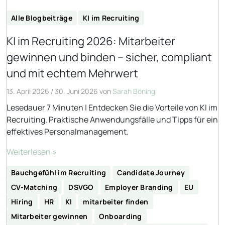
Alle Blogbeiträge
KI im Recruiting
KI im Recruiting 2026: Mitarbeiter
gewinnen und binden – sicher, compliant
und mit echtem Mehrwert
13. April 2026
/
30. Juni 2026
von
Sarah Böning
Lesedauer 7 Minuten | Entdecken Sie die Vorteile von KI im
Recruiting. Praktische Anwendungsfälle und Tipps für ein
effektives Personalmanagement.
Weiterlesen »
Bauchgefühl im Recruiting
Candidate Journey
CV-Matching
DSVGO
Employer Branding
EU
Hiring
HR
KI
mitarbeiter finden
Mitarbeiter gewinnen
Onboarding