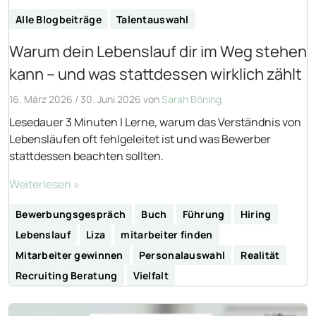
Alle Blogbeiträge
Talentauswahl
Warum dein Lebenslauf dir im Weg stehen
kann – und was stattdessen wirklich zählt
16. März 2026
/
30. Juni 2026
von
Sarah Böning
Lesedauer 3 Minuten | Lerne, warum das Verständnis von
Lebensläufen oft fehlgeleitet ist und was Bewerber
stattdessen beachten sollten.
Weiterlesen »
Bewerbungsgespräch
Buch
Führung
Hiring
Lebenslauf
Liza
mitarbeiter finden
Mitarbeiter gewinnen
Personalauswahl
Realität
Recruiting Beratung
Vielfalt