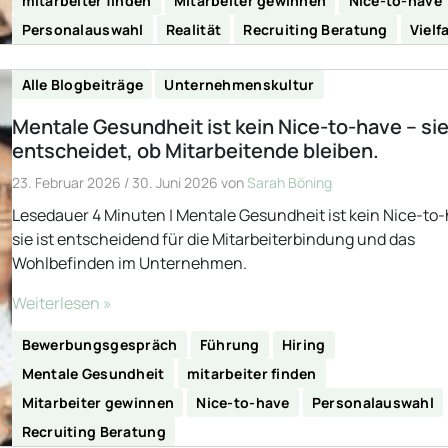
mitarbeiter finden
Mitarbeiter gewinnen
Nice-to-have
Personalauswahl
Realität
Recruiting Beratung
Vielfa
Alle Blogbeiträge
Unternehmenskultur
Mentale Gesundheit ist kein Nice-to-have – si
entscheidet, ob Mitarbeitende bleiben.
23. Februar 2026
/
30. Juni 2026
von
Sarah Böning
Lesedauer 4 Minuten | Mentale Gesundheit ist kein Nice-to
sie ist entscheidend für die Mitarbeiterbindung und das
Wohlbefinden im Unternehmen.
Weiterlesen »
Bewerbungsgespräch
Führung
Hiring
Mentale Gesundheit
mitarbeiter finden
Mitarbeiter gewinnen
Nice-to-have
Personalauswahl
Recruiting Beratung