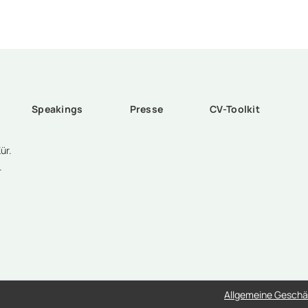
Speakings
Presse
CV-Toolkit
ür.
.
Allgemeine Gesch