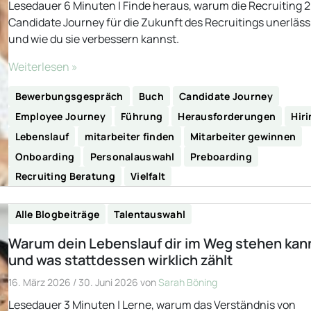
Lesedauer 6 Minuten | Finde heraus, warum die Recruiting 
Candidate Journey für die Zukunft des Recruitings unerlässl
und wie du sie verbessern kannst.
Weiterlesen »
Bewerbungsgespräch
Buch
Candidate Journey
Employee Journey
Führung
Herausforderungen
Hir
Lebenslauf
mitarbeiter finden
Mitarbeiter gewinnen
Onboarding
Personalauswahl
Preboarding
Recruiting Beratung
Vielfalt
Alle Blogbeiträge
Talentauswahl
Warum dein Lebenslauf dir im Weg stehen kan
und was stattdessen wirklich zählt
16. März 2026
/
30. Juni 2026
von
Sarah Böning
Lesedauer 3 Minuten | Lerne, warum das Verständnis von