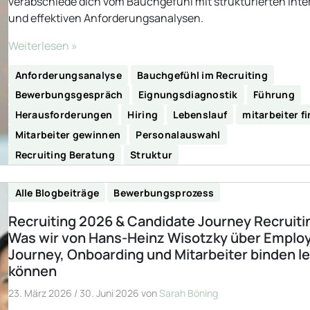
verabschiede dich vom Bauchgefühl mit strukturierten Inte
und effektiven Anforderungsanalysen.
Weiterlesen »
Anforderungsanalyse
Bauchgefühl im Recruiting
Bewerbungsgespräch
Eignungsdiagnostik
Führung
Herausforderungen
Hiring
Lebenslauf
mitarbeiter f
Mitarbeiter gewinnen
Personalauswahl
Recruiting Beratung
Struktur
Alle Blogbeiträge
Bewerbungsprozess
Recruiting 2026 & Candidate Journey Recruiti
Was wir von Hans-Heinz Wisotzky über Emplo
Journey, Onboarding und Mitarbeiter binden l
können
23. März 2026
/
30. Juni 2026
von
Sarah Böning