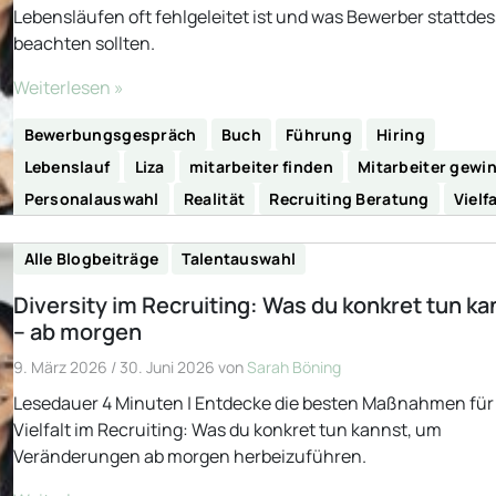
Lebensläufen oft fehlgeleitet ist und was Bewerber stattde
beachten sollten.
Weiterlesen »
Bewerbungsgespräch
Buch
Führung
Hiring
Lebenslauf
Liza
mitarbeiter finden
Mitarbeiter gewi
Personalauswahl
Realität
Recruiting Beratung
Vielfa
Alle Blogbeiträge
Talentauswahl
Diversity im Recruiting: Was du konkret tun ka
– ab morgen
9. März 2026
/
30. Juni 2026
von
Sarah Böning
Lesedauer 4 Minuten | Entdecke die besten Maßnahmen fü
Vielfalt im Recruiting: Was du konkret tun kannst, um
Veränderungen ab morgen herbeizuführen.