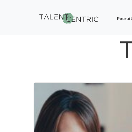
Recruit
T