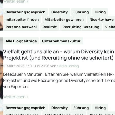
Weiterlesen »
Bewerbungsgespräch
Diversity
Führung
Hiring
mitarbeiter finden
Mitarbeiter gewinnen
Nice-to-have
Personalauswahl
Realität
Recruiting Beratung
Vielfa
Alle Blogbeiträge
Unternehmenskultur
Vielfalt geht uns alle an – warum Diversity kein
Projekt ist (und Recruiting ohne sie scheitert)
2. März 2026
/
30. Juni 2026
von
Sarah Böning
Lesedauer 4 Minuten | Erfahren Sie, warum Vielfalt kein HR-
Projekt ist und wie Recruiting ohne Diversity scheitert. Lern
von Experten.
Weiterlesen »
Bewerbungsgespräch
Diversity
Führung
Hiring