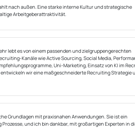
hlt nach außen. Eine starke interne Kultur und strategische
ltige Arbeitgeberattraktivität.
lmehr lebt es von einem passenden und zielgruppengerechten
ecruiting-Kanäle wie Active Sourcing, Social Media, Perform
rempfehlungsprogramme, Uni-Marketing, Einsatz von KI im Recr
f entwickeln wir eine maßgeschneiderte Recruiting Strategie 
che Grundlagen mit praxisnahen Anwendungen. Sie ist ein
 Prozesse, und ich bin dankbar, mit großartigen Experten in 