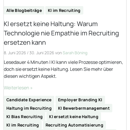
Alle Blogbeiträge
KI im Recruiting
KI ersetzt keine Haltung: Warum
Technologie nie Empathie im Recruiting
ersetzen kann
8. Juni 2026
/
30. Juni 2026
von
Sarah Böning
Lesedauer 4 Minuten | KI kann viele Prozesse optimieren,
doch sie ersetzt keine Haltung. Lesen Sie mehr über
diesen wichtigen Aspekt.
Weiterlesen »
Candidate Experience
Employer Branding KI
Haltung im Recruiting
KI Bewerbermanagement
KI Bias Recruiting
KI ersetzt keine Haltung
KI im Recruiting
Recruiting Automatisierung