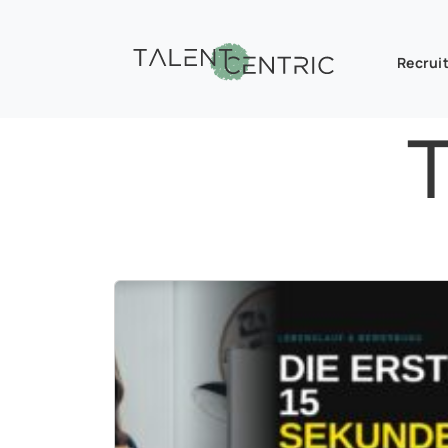
Recruit
T