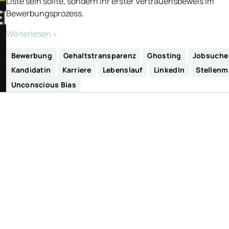
Liste sein sollte, sondern Ihr erster Vertrauensbeweis im
Bewerbungsprozess.
Weiterlesen »
Bewerbung
Gehaltstransparenz
Ghosting
Jobsuche
Kandidatin
Karriere
Lebenslauf
LinkedIn
Stellenm
Unconscious Bias