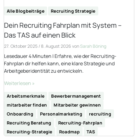
Alle Blogbeiträge
Recruiting Strategie
Dein Recruiting Fahrplan mit System –
Das TAS auf einen Blick
27. Oktober 2025
/
8. August 2026
von
Sarah Böning
Lesedauer 4 Minuten | Erfahre, wie der Recruiting-
Fahrplan dir helfen kann, eine klare Strategie und
Arbeitgeberidentität zu entwickeln.
Weiterlesen »
Arbeitsmerkmale
Bewerbermanagement
mitarbeiter finden
Mitarbeiter gewinnen
Onboarding
Personalmarketing
recruiting
Recruiting Beratung
Recruiting-Fahrplan
Recruiting-Strategie
Roadmap
TAS