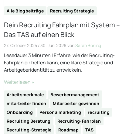
Alle Blogbeiträge
Recruiting Strategie
Dein Recruiting Fahrplan mit System –
Das TAS auf einen Blick
27. Oktober 2025
/
30. Juni 2026
von
Sarah Böning
Lesedauer 3 Minuten | Erfahre, wie der Recruiting-
Fahrplan dir helfen kann, eine klare Strategie und
Arbeitgeberidentität zu entwickeln.
Weiterlesen »
Arbeitsmerkmale
Bewerbermanagement
mitarbeiter finden
Mitarbeiter gewinnen
Onboarding
Personalmarketing
recruiting
Recruiting Beratung
Recruiting-Fahrplan
Recruiting-Strategie
Roadmap
TAS