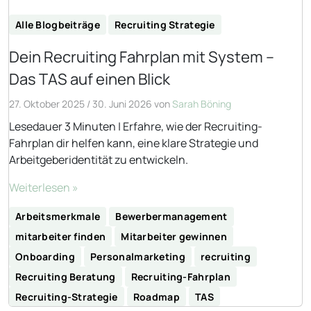
Alle Blogbeiträge
Recruiting Strategie
Dein Recruiting Fahrplan mit System –
Das TAS auf einen Blick
27. Oktober 2025
/
30. Juni 2026
von
Sarah Böning
Lesedauer 3 Minuten | Erfahre, wie der Recruiting-
Fahrplan dir helfen kann, eine klare Strategie und
Arbeitgeberidentität zu entwickeln.
Weiterlesen »
Arbeitsmerkmale
Bewerbermanagement
mitarbeiter finden
Mitarbeiter gewinnen
Onboarding
Personalmarketing
recruiting
Recruiting Beratung
Recruiting-Fahrplan
Recruiting-Strategie
Roadmap
TAS