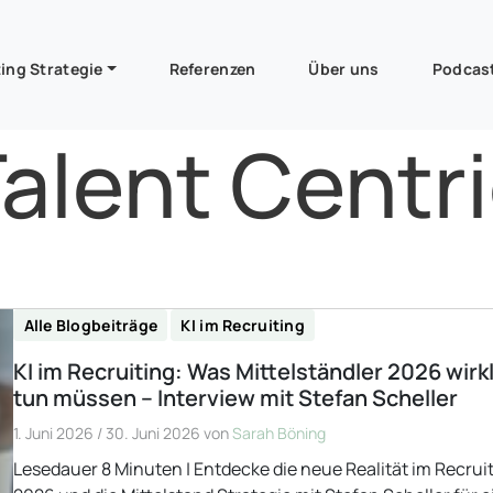
ing Strategie
Referenzen
Über uns
Podcas
alent Centr
Alle Blogbeiträge
KI im Recruiting
KI im Recruiting: Was Mittelständler 2026 wirk
tun müssen – Interview mit Stefan Scheller
1. Juni 2026
/
30. Juni 2026
von
Sarah Böning
Lesedauer 8 Minuten | Entdecke die neue Realität im Recrui