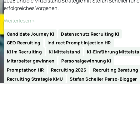
2026 und die Mittelstand Strategie mit Stefan Scheller für e
erfolgreiches Vorgehen.
Weiterlesen »
Candidate Journey KI
Datenschutz Recruiting KI
GEO Recruiting
Indirect Prompt Injection HR
KI im Recruiting
KI Mittelstand
KI-Einführung Mittelst
Mitarbeiter gewinnen
Personalgewinnung KI
Promptathon HR
Recruiting 2026
Recruiting Beratung
Recruiting Strategie KMU
Stefan Scheller Perso-Blogger