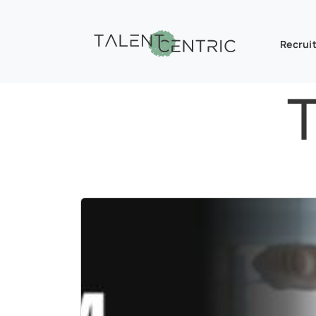
Recruit
T