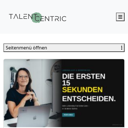
M
Talent Centric
Seitenmenü öffnen