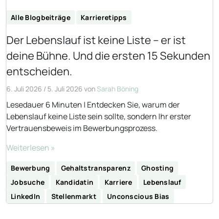
Alle Blogbeiträge
Karrieretipps
Der Lebenslauf ist keine Liste – er ist
deine Bühne. Und die ersten 15 Sekunden
entscheiden.
6. Juli 2026
/
5. Juli 2026
von
Sarah Böning
Lesedauer 6 Minuten | Entdecken Sie, warum der
Lebenslauf keine Liste sein sollte, sondern Ihr erster
Vertrauensbeweis im Bewerbungsprozess.
Weiterlesen »
Bewerbung
Gehaltstransparenz
Ghosting
Jobsuche
Kandidatin
Karriere
Lebenslauf
LinkedIn
Stellenmarkt
Unconscious Bias