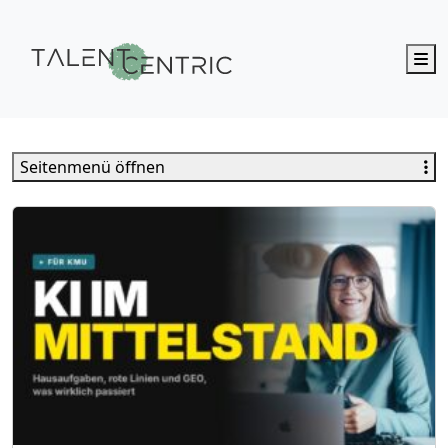
M
Talent Centric
Seitenmenü öffnen