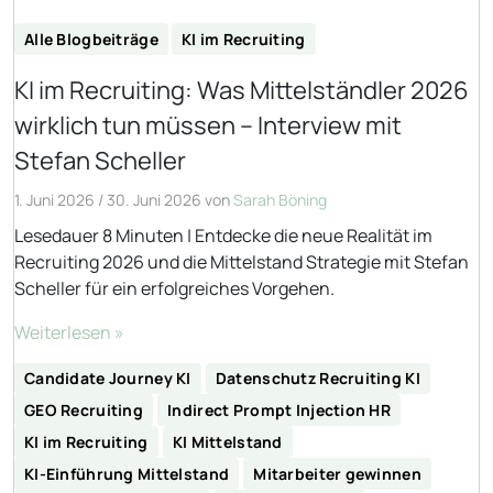
Alle Blogbeiträge
KI im Recruiting
KI im Recruiting: Was Mittelständler 2026
wirklich tun müssen – Interview mit
Stefan Scheller
1. Juni 2026
/
30. Juni 2026
von
Sarah Böning
Lesedauer 8 Minuten | Entdecke die neue Realität im
Recruiting 2026 und die Mittelstand Strategie mit Stefan
Scheller für ein erfolgreiches Vorgehen.
Weiterlesen »
Candidate Journey KI
Datenschutz Recruiting KI
GEO Recruiting
Indirect Prompt Injection HR
KI im Recruiting
KI Mittelstand
KI-Einführung Mittelstand
Mitarbeiter gewinnen