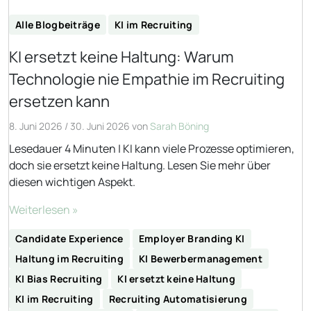
Alle Blogbeiträge
KI im Recruiting
KI ersetzt keine Haltung: Warum
Technologie nie Empathie im Recruiting
ersetzen kann
8. Juni 2026
/
30. Juni 2026
von
Sarah Böning
Lesedauer 4 Minuten | KI kann viele Prozesse optimieren,
doch sie ersetzt keine Haltung. Lesen Sie mehr über
diesen wichtigen Aspekt.
Weiterlesen »
Candidate Experience
Employer Branding KI
Haltung im Recruiting
KI Bewerbermanagement
KI Bias Recruiting
KI ersetzt keine Haltung
KI im Recruiting
Recruiting Automatisierung