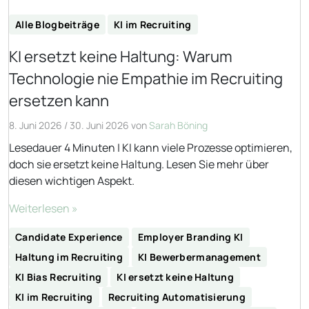
Alle Blogbeiträge
KI im Recruiting
KI ersetzt keine Haltung: Warum
Technologie nie Empathie im Recruiting
ersetzen kann
8. Juni 2026
/
30. Juni 2026
von
Sarah Böning
Lesedauer 4 Minuten | KI kann viele Prozesse optimieren,
doch sie ersetzt keine Haltung. Lesen Sie mehr über
diesen wichtigen Aspekt.
Weiterlesen »
Candidate Experience
Employer Branding KI
Haltung im Recruiting
KI Bewerbermanagement
KI Bias Recruiting
KI ersetzt keine Haltung
KI im Recruiting
Recruiting Automatisierung