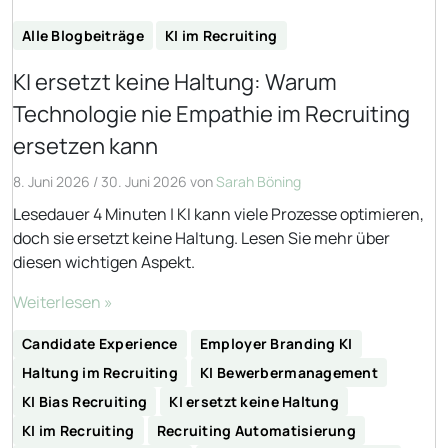
Alle Blogbeiträge
KI im Recruiting
KI ersetzt keine Haltung: Warum
Technologie nie Empathie im Recruiting
ersetzen kann
8. Juni 2026
/
30. Juni 2026
von
Sarah Böning
Lesedauer 4 Minuten | KI kann viele Prozesse optimieren,
doch sie ersetzt keine Haltung. Lesen Sie mehr über
diesen wichtigen Aspekt.
Weiterlesen »
Candidate Experience
Employer Branding KI
Haltung im Recruiting
KI Bewerbermanagement
KI Bias Recruiting
KI ersetzt keine Haltung
KI im Recruiting
Recruiting Automatisierung