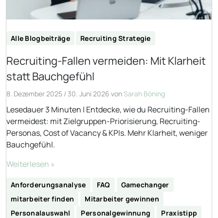
Alle Blogbeiträge
Recruiting Strategie
Recruiting-Fallen vermeiden: Mit Klarheit
statt Bauchgefühl
8. Dezember 2025
/
30. Juni 2026
von
Sarah Böning
Lesedauer 3 Minuten | Entdecke, wie du Recruiting-Fallen
vermeidest: mit Zielgruppen-Priorisierung, Recruiting-
Personas, Cost of Vacancy & KPIs. Mehr Klarheit, weniger
Bauchgefühl.
Weiterlesen »
Anforderungsanalyse
FAQ
Gamechanger
mitarbeiter finden
Mitarbeiter gewinnen
Personalauswahl
Personalgewinnung
Praxistipp