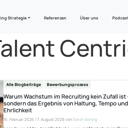
ing Strategie
Referenzen
Über uns
Podcas
alent Centr
Alle Blogbeiträge
Bewerbungsprozess
Warum Wachstum im Recruiting kein Zufall ist 
sondern das Ergebnis von Haltung, Tempo un
Ehrlichkeit
16. Februar 2026
/
7. August 2026
von
Sarah Böning