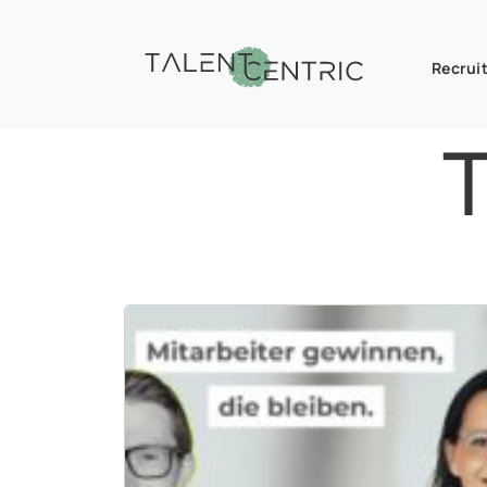
Recruit
T