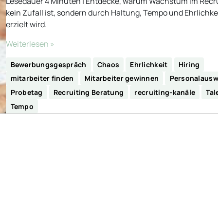
Lesedauer 4 Minuten | Entdecke, warum Wachstum im Recru
kein Zufall ist, sondern durch Haltung, Tempo und Ehrlichke
erzielt wird.
Weiterlesen »
Bewerbungsgespräch
Chaos
Ehrlichkeit
Hiring
mitarbeiter finden
Mitarbeiter gewinnen
Personalausw
Probetag
Recruiting Beratung
recruiting-kanäle
Tal
Tempo