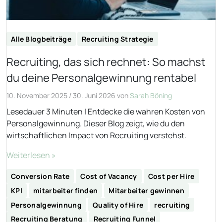
Alle Blogbeiträge
Recruiting Strategie
Recruiting, das sich rechnet: So machst
du deine Personalgewinnung rentabel
10. November 2025
/
30. Juni 2026
von
Sarah Böning
Lesedauer 3 Minuten | Entdecke die wahren Kosten von
Personalgewinnung. Dieser Blog zeigt, wie du den
wirtschaftlichen Impact von Recruiting verstehst.
Weiterlesen »
Conversion Rate
Cost of Vacancy
Cost per Hire
KPI
mitarbeiter finden
Mitarbeiter gewinnen
Personalgewinnung
Quality of Hire
recruiting
Recruiting Beratung
Recruiting Funnel