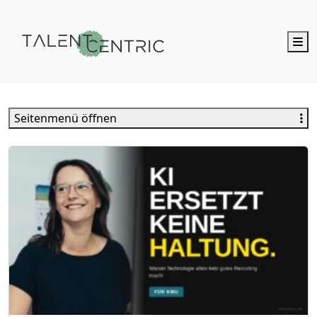
M
Talent Centric
Seitenmenü öffnen