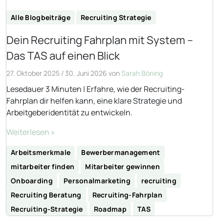
Alle Blogbeiträge
Recruiting Strategie
Dein Recruiting Fahrplan mit System –
Das TAS auf einen Blick
27. Oktober 2025
/
30. Juni 2026
von
Sarah Böning
Lesedauer 3 Minuten | Erfahre, wie der Recruiting-
Fahrplan dir helfen kann, eine klare Strategie und
Arbeitgeberidentität zu entwickeln.
Weiterlesen »
Arbeitsmerkmale
Bewerbermanagement
mitarbeiter finden
Mitarbeiter gewinnen
Onboarding
Personalmarketing
recruiting
Recruiting Beratung
Recruiting-Fahrplan
Recruiting-Strategie
Roadmap
TAS