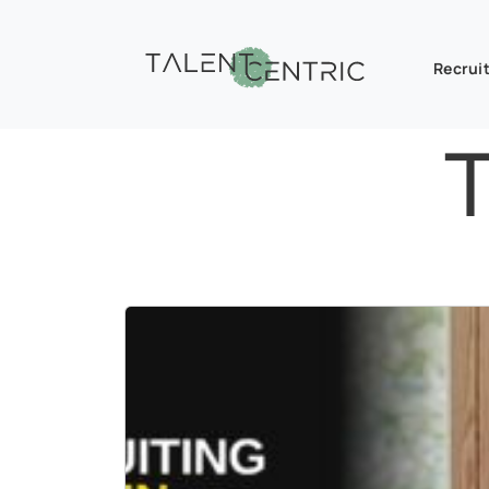
Recruit
T