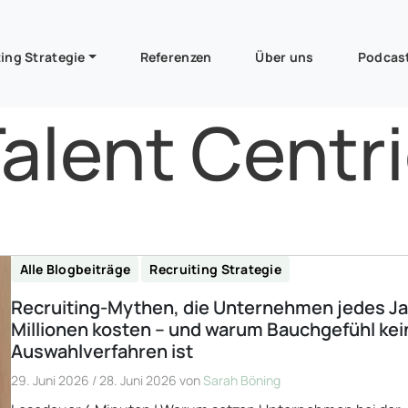
ing Strategie
Referenzen
Über uns
Podcas
alent Centr
Alle Blogbeiträge
Recruiting Strategie
Recruiting-Mythen, die Unternehmen jedes J
Millionen kosten – und warum Bauchgefühl kei
Auswahlverfahren ist
29. Juni 2026
/
28. Juni 2026
von
Sarah Böning