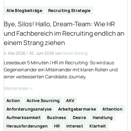
Alle Blogbeiträge
Recruiting Strategie
Bye, Silos! Hallo, Dream-Team: Wie HR
und Fachbereich im Recruiting endlich an
einem Strang ziehen
4. Mai 2026
/
30. Juni 2026
von
Sarah Böning
Lesedauer 5 Minuten | HR im Recruiting: So wird aus
Gegeneinander ein Miteinander mit klaren Rollen und
einer verbesserten Candidate Journey.
Weiterlesen »
Action
Active Sourcing
AKV
Anforderungsanalyse
Arbeitgebermarke
Attention
Aufmerksamkeit
Business
Desire
Handlung
Herausforderungen
HR
Interest
Klarheit