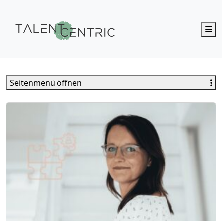
M
Talent Centric
Seitenmenü öffnen