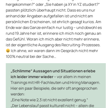
hergekommen?“ oder „Sie haben ja XY in YZ studiert?“
passten plötzlich überhaupt nicht. Dass es uns nur
anhand der Angaben aufgefallen ist und nicht am
persönlichen Erscheinen, ist ehrlich gesagt kurios. Am
Ende war das Ganze einfach nur lustig – und obwohl es
rund 19 Jahre her ist, erinnere ich mich noch genau an
das Gefühl. Woran ich mich aber nicht mehr erinnere,
ist der eigentliche Ausgang des Recruiting-Prozesses.
Ich ahne, wir waren dann im Gespräch nicht mehr
100% neutral bei der Sache…
„Schlimme“ Aussagen und Situationen erlebe
ich leider immer wieder
– vor allem in meinen
Trainings mit HR-Fachleuten und Hiring Managern.
Hier ein paar Beispiele, die sehr oft angesprochen
werden:
„Eine Note wie 2,3 ist nicht exzellent genug.“
„Der Lebenslauf passt kulturell nicht – allein die