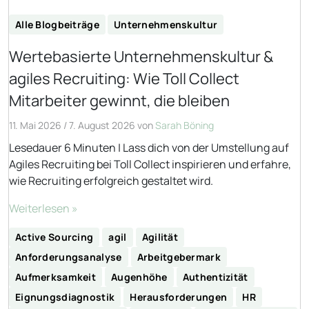
Alle Blogbeiträge
Unternehmenskultur
Wertebasierte Unternehmenskultur &
agiles Recruiting: Wie Toll Collect
Mitarbeiter gewinnt, die bleiben
11. Mai 2026
/
7. August 2026
von
Sarah Böning
Lesedauer 6 Minuten | Lass dich von der Umstellung auf
Agiles Recruiting bei Toll Collect inspirieren und erfahre,
wie Recruiting erfolgreich gestaltet wird.
Weiterlesen »
Active Sourcing
agil
Agilität
Anforderungsanalyse
Arbeitgebermark
Aufmerksamkeit
Augenhöhe
Authentizität
Eignungsdiagnostik
Herausforderungen
HR