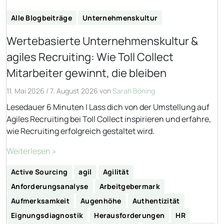
Alle Blogbeiträge
Unternehmenskultur
Wertebasierte Unternehmenskultur &
agiles Recruiting: Wie Toll Collect
Mitarbeiter gewinnt, die bleiben
11. Mai 2026
/
7. August 2026
von
Sarah Böning
Lesedauer 6 Minuten | Lass dich von der Umstellung auf
Agiles Recruiting bei Toll Collect inspirieren und erfahre,
wie Recruiting erfolgreich gestaltet wird.
Weiterlesen »
Active Sourcing
agil
Agilität
Anforderungsanalyse
Arbeitgebermark
Aufmerksamkeit
Augenhöhe
Authentizität
Eignungsdiagnostik
Herausforderungen
HR